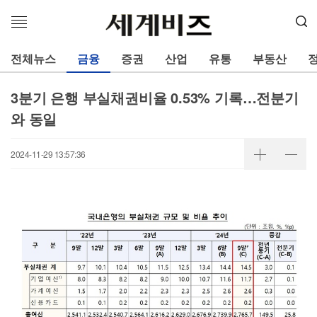
메
뉴
열
전체뉴스
금융
증권
산업
유통
부동산
기
3분기 은행 부실채권비율 0.53% 기록…전분기
와 동일
2024-11-29 13:57:36