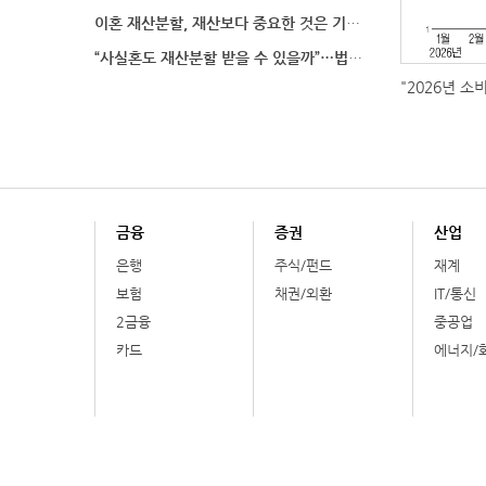
이혼 재산분할, 재산보다 중요한 것은 기여도 입증
“사실혼도 재산분할 받을 수 있을까”…법원이 살펴보는
"2026년 소
금융
증권
산업
은행
주식/펀드
재계
보험
채권/외환
IT/통신
2금융
중공업
카드
에너지/