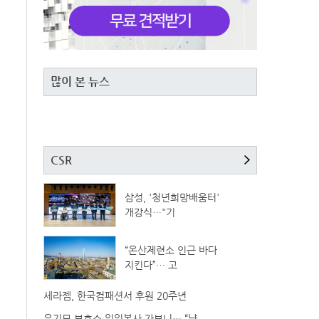
많이 본 뉴스
CSR
삼성, '청년희망배움터'
개강식…"기
“온산제련소 인근 바다
지킨다”… 고
세라젬, 한국컴패션서 후원 20주년
유기묘 보호소 일일봉사 가보니… “냥