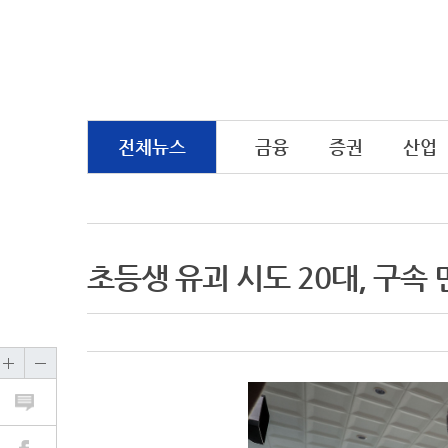
전체뉴스
금융
증권
산업
초등생 유괴 시도 20대, 구속