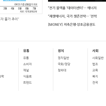
“전기 블랙홀 ‘데이터센터’… 에너지
“재생에너지, 국가 생존전략… ‘전력
비자 물가 추이"
[MONEY] 저축은행·상호금융권도
유통
정치
사회
유통
정치일반
사회일반
소비자
국회/정당
법조
채널
청와대
교육
화학
식음료
복지
트렌드
전국