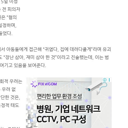
5일 미성
 전 피의자
은 “혐의
일정하며,
들었다.
에서 아동들에게 접근해 “귀엽다, 집에 데려다줄게”라며 유괴
 “장난 삼아, 재미 삼아 한 것”이라고 진술했는데, 이는 범
여기고 있음을 보여준다.
사회적 우려는
주 우려 없
단한 것은,
온정적 태도