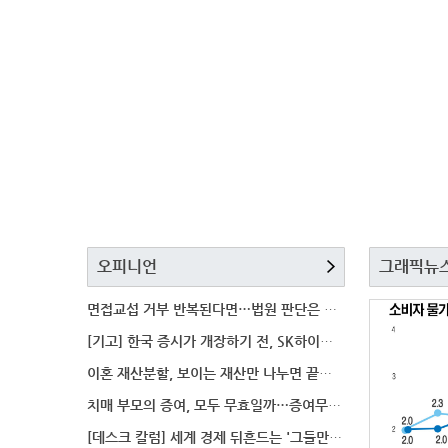
오피니언
그래픽뉴
면접교섭 거부 반복된다면…법원 판단은 달라질까
[기고] 한국 증시가 개장하기 전, SK하이닉스 가격은
이혼 재산분할, 보이는 재산만 나누면 끝일까…숨겨진 자
치매 부모의 증여, 모두 무효일까…증여무효 분쟁에서 법
[데스크 칼럼] 세계 경제 뒤흔드는 '그들만의 언어'