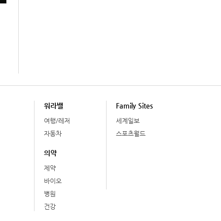
워라밸
Family Sites
여행/레저
세계일보
자동차
스포츠월드
의약
제약
바이오
병원
건강