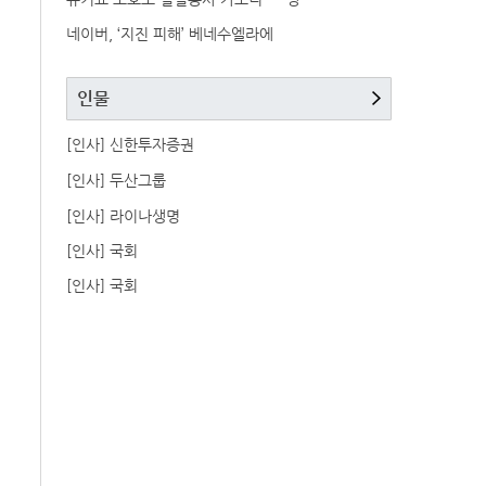
네이버, ‘지진 피해’ 베네수엘라에
인물
[인사] 신한투자증권
[인사] 두산그룹
[인사] 라이나생명
[인사] 국회
[인사] 국회