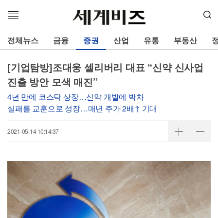
메
뉴
열
전체뉴스
금융
증권
산업
유통
부동산
기
[기업탐방]조대웅 셀리버리 대표 “신약 신사업
진출 방안 모색 매진”
4년 만에 코스닥 상장…신약 개발에 박차
실패를 교훈으로 성장…매년 주가 2배↑ 기대
2021-05-14 10:14:37